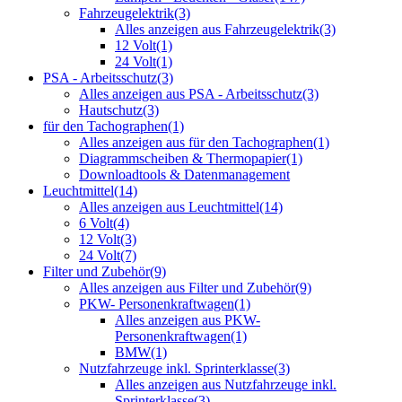
Fahrzeugelektrik
(3)
Alles anzeigen aus Fahrzeugelektrik
(3)
12 Volt
(1)
24 Volt
(1)
PSA - Arbeitsschutz
(3)
Alles anzeigen aus PSA - Arbeitsschutz
(3)
Hautschutz
(3)
für den Tachographen
(1)
Alles anzeigen aus für den Tachographen
(1)
Diagrammscheiben & Thermopapier
(1)
Downloadtools & Datenmanagement
Leuchtmittel
(14)
Alles anzeigen aus Leuchtmittel
(14)
6 Volt
(4)
12 Volt
(3)
24 Volt
(7)
Filter und Zubehör
(9)
Alles anzeigen aus Filter und Zubehör
(9)
PKW- Personenkraftwagen
(1)
Alles anzeigen aus PKW-
Personenkraftwagen
(1)
BMW
(1)
Nutzfahrzeuge inkl. Sprinterklasse
(3)
Alles anzeigen aus Nutzfahrzeuge inkl.
Sprinterklasse
(3)