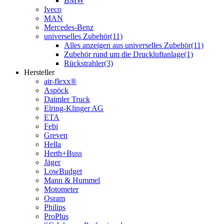
BMW
Iveco
MAN
Mercedes-Benz
universelles Zubehör
(11)
Alles anzeigen aus universelles Zubehör
(11)
Zubehör rund um die Druckluftanlage
(1)
Rückstrahler
(3)
Hersteller
air-flexx®
Aspöck
Daimler Truck
Elring-Klinger AG
ETA
Febi
Greven
Hella
Herth+Buss
Jäger
LowBudget
Mann & Hummel
Motometer
Osram
Philips
ProPlus