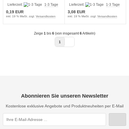
Ampere für KFZ und
Schmelzsicherungen
Lieferzeit:
1-3 Tage
Lieferzeit:
1-3 Tage
anderes
Oldtimer 20er Set
0,19 EUR
3,08 EUR
inkl. 19 % MwSt. zzgl.
Versandkosten
inkl. 19 % MwSt. zzgl.
Versandkosten
Zeige
1
bis
6
(von insgesamt
6
Artikeln)
1
Abonnieren Sie unseren Newsletter
Kostenlose exklusive Angebote und Produktneuheiten per E-Mail