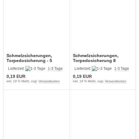
Schmelzsicherungen,
Schmelzsicherungen,
Torpedosicherung - 5
Torpedosicherung 8
Ampere KFZ und anderes
Ampere KFZ und anderes
Lieferzeit:
1-3 Tage
Lieferzeit:
1-3 Tage
0,19 EUR
0,19 EUR
inkl. 19 % MwSt. zzgl.
Versandkosten
inkl. 19 % MwSt. zzgl.
Versandkosten