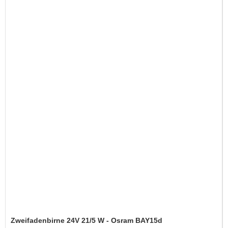
Zweifadenbirne 24V 21/5 W - Osram BAY15d