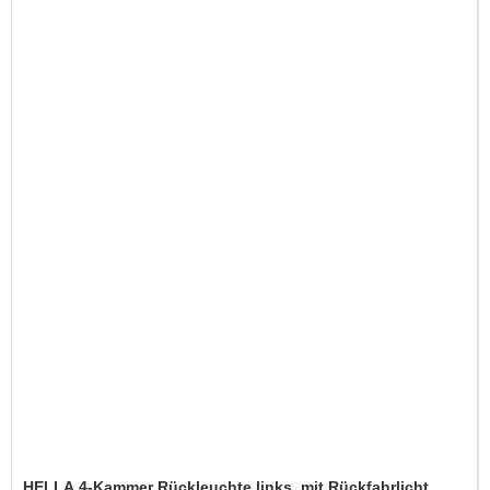
HELLA 4-Kammer Rückleuchte links, mit Rückfahrlicht