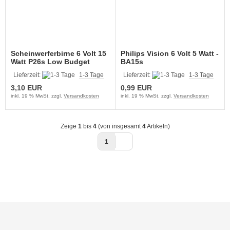
Scheinwerferbirne 6 Volt 15
Philips Vision 6 Volt 5 Watt -
Watt P26s Low Budget
BA15s
Lieferzeit:
1-3 Tage
Lieferzeit:
1-3 Tage
3,10 EUR
0,99 EUR
inkl. 19 % MwSt. zzgl.
Versandkosten
inkl. 19 % MwSt. zzgl.
Versandkosten
Zeige
1
bis
4
(von insgesamt
4
Artikeln)
1